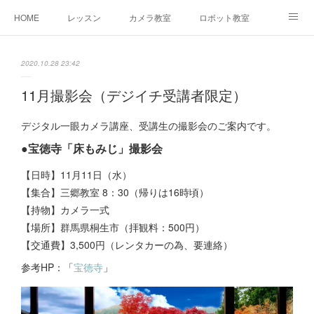
HOME
レッスン
カメラ教室
ロボット教室
三郷教室とは
お問合せ
ブログ
2020.10.28 23:42
11月撮影会（デジイチ受講者限定）
デジタル一眼カメラ講座、受講生の撮影会のご案内です。
●宝徳寺「床もみじ」撮影会
【日時】11月11日（水）
【集合】三郷教室 8：30（帰りは16時頃）
【持物】カメラ一式
【場所】群馬県桐生市（拝観料：500円）
【交通費】3,500円（レンタカーの為、要連絡）
参考HP：「
宝徳寺
」