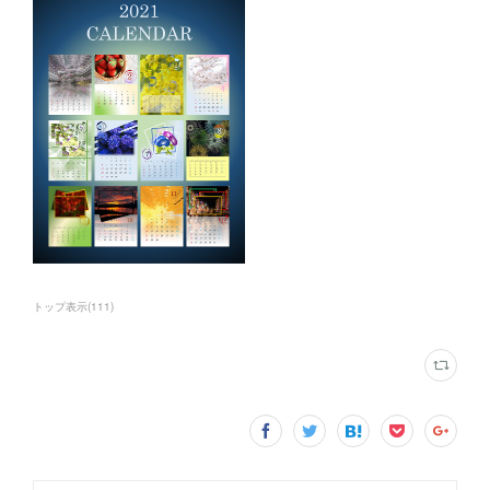
トップ表示
(
111
)