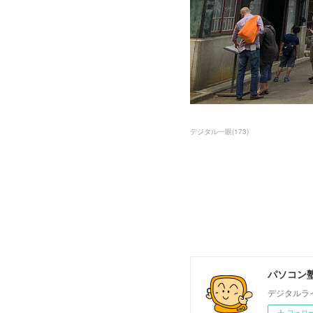
デジタル一眼
(
173
)
パソコン塾
デジタルラ
フォロ