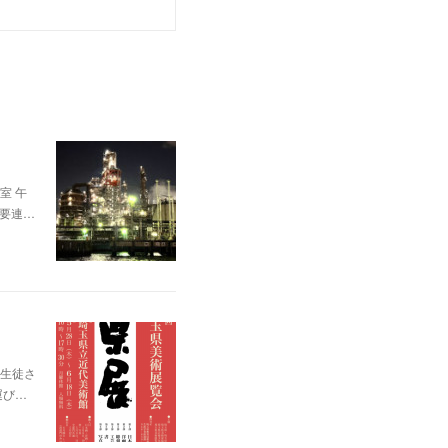
室 午
、要連…
生徒さ
運び…