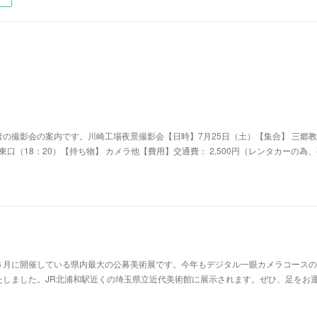
の撮影会の案内です。川崎工場夜景撮影会【日時】7月25日（土）【集合】 三郷教
駅東口（18：20）【持ち物】 カメラ他【費用】交通費： 2,500円（レンタカーの為
６月に開催している県内最大の公募美術展です。今年もデジタル一眼カメラコースの
たしました。JR北浦和駅近くの埼玉県立近代美術館に展示されます。ぜひ、足をお