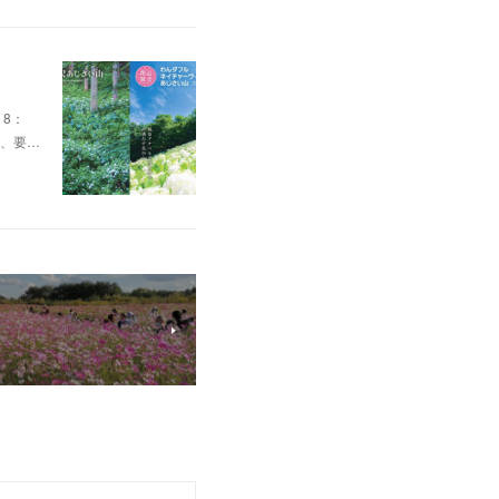
8：
為、要…