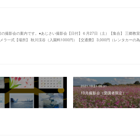
の撮影会の案内です。●あじさい撮影会【日付】６月27日（土）【集合】 三郷教室 
カメラ一式【場所】 秋川渓谷（入園料1000円）【交通費】 3,000円（レンタカーの
2021.10.21 06:31
10月撮影会（受講者限定）