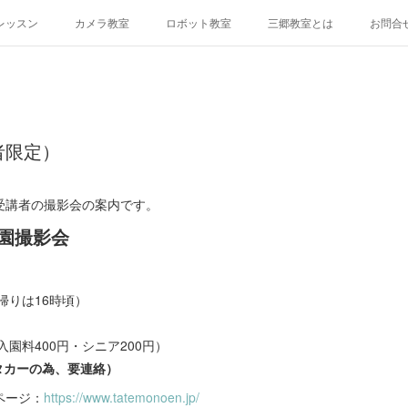
レッスン
カメラ教室
ロボット教室
三郷教室とは
お問合
者限定）
受講者の撮影会の案内です。
園撮影会
（帰りは16時頃）
園料400円・シニア200円）
タカーの為、要連絡）
ページ：
https://www.tatemonoen.jp/