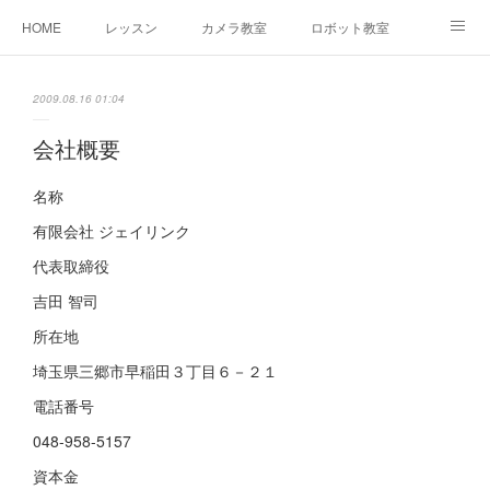
HOME
レッスン
カメラ教室
ロボット教室
三郷教室とは
お問合せ
ブログ
2009.08.16 01:04
会社概要
名称
有限会社 ジェイリンク
代表取締役
吉田 智司
所在地
埼玉県三郷市早稲田３丁目６－２１
電話番号
048-958-5157
資本金