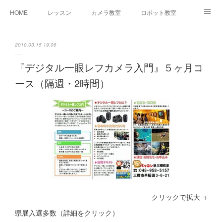
HOME
レッスン
カメラ教室
ロボット教室
三郷教室とは
お問合せ
ブログ
2010.03.15 19:06
『デジタル一眼レフカメラ入門』５ヶ月コ
ース（隔週・2時間）
クリックで拡大→
県展入選多数（詳細をクリック）