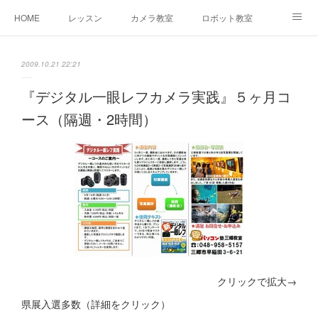
HOME
レッスン
カメラ教室
ロボット教室
三郷教室とは
お問合せ
ブログ
2009.10.21 22:21
『デジタル一眼レフカメラ実践』５ヶ月コ
ース（隔週・2時間）
クリックで拡大→
県展入選多数（詳細をクリック）