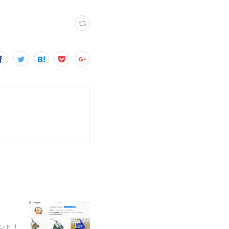
。
ントリ