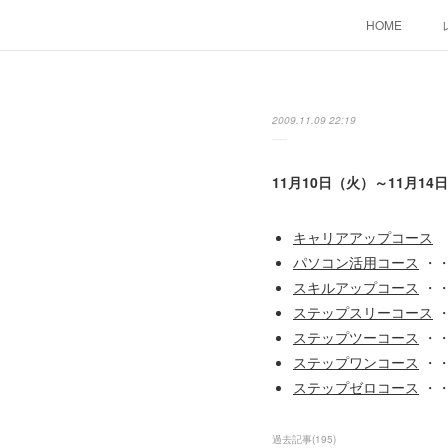
HOME
2009.11.09 22:19
11月10日（火）～11月1
キャリアアップコース
・
パソコン活用コース
・・
スキルアップコース
・・
ステップスリーコース
・
ステップツーコース
・・
ステップワンコース
・・
ステップゼロコース
・・
過去記事
(
195
)