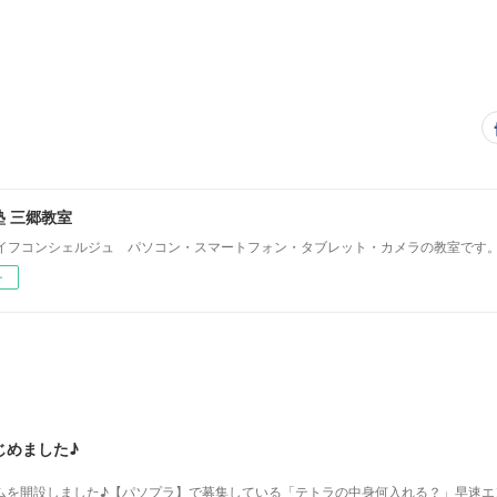
 三郷教室
イフコンシェルジュ パソコン・スマートフォン・タブレット・カメラの教室です
ー
じめました♪
グラムを開設しました♪【パソプラ】で募集している「テトラの中身何入れる？」早速エ