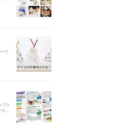
コープ
ップコ
イデ…