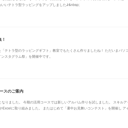
いいテトラ型ラッピングをアップしました♪&nbsp;
集！
た「テトラ型のラッピングギフト」教室でもたくさん作りましたね！ ただいまパソ
インスタグラム祭」を開催中です。
コースのご案内
週となりました。 今期の活用コースでは新しいアルバム作りを試しました。 スキルア
やExcelに取り組みました。 またはじめて「暑中お見舞いコンテスト」を開催し ア