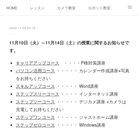
HOME
レッスン
カメラ教室
ロボット教室
三郷教室とは
お問合せ
ブログ
2009.11.09 22:19
11月10日（火）～11月14日（土）の授業に関するお知らせで
す。
キャリアアップコース
・・・・P検対策講座
パソコン活用コース
・・・・・ カレンダー作成講座※写真
をお持ちください
スキルアップコース
・・・・・ Word講座
ステップスリーコース
・・・・ インターネット講座
ステップツーコース
・・・・・ デジカメ講座 ※カメラは
充電してお持ちください
ステップワンコース
・・・・・ ジャストホーム講座
ステップゼロコース
・・・・・ Windows講座