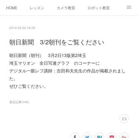
HOME
レッスン
カメラ教室
ロボット教室
三郷教室とは
お問合せ
ブログ
2010.03.02 16:26
朝日新聞 3/2朝刊をご覧ください
朝日新聞（朝刊） 3月2日13版第2埼玉
埼玉マリオン 全日写連グラフ のコーナーに
デジタル一眼レフ講師：吉田和夫先生の作品が掲載されまし
た。
ぜひご覧ください。
過去記事
(
195
)