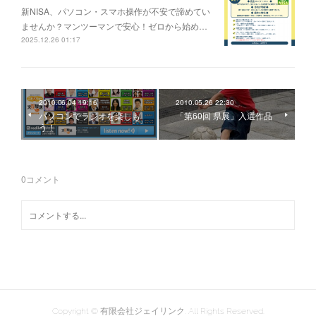
新NISA、パソコン・スマホ操作が不安で諦めてい
ませんか？マンツーマンで安心！ゼロから始め…
2025.12.26 01:17
2010.06.04 19:16
2010.05.26 22:30
パソコンでラジオを楽しも
「第60回 県展」入選作品
う！
0
コメント
Copyright © 有限会社ジェイリンク. All Rights Reserved.