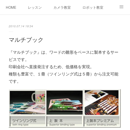
HOME
レッスン
カメラ教室
ロボット教室
三郷教室とは
お問合せ
ブログ
2010.07.14 19:34
マルチブック
『マルチブック』は、ワードの雛形をベースに製本するサー
ビスです。
印刷会社へ直接発注するため、低価格を実現。
種類も豊富で、１冊（ツインリング式は５冊）から注文可能
です。