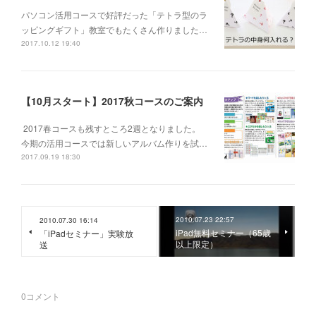
パソコン活用コースで好評だった「テトラ型のラ
ッピングギフト」教室でもたくさん作りました…
2017.10.12 19:40
【10月スタート】2017秋コースのご案内
2017春コースも残すところ2週となりました。
今期の活用コースでは新しいアルバム作りを試…
2017.09.19 18:30
2010.07.23 22:57
2010.07.30 16:14
iPad無料セミナー（65歳
「iPadセミナー」実験放
以上限定）
送
0
コメント