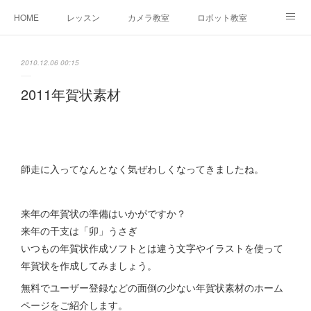
HOME
レッスン
カメラ教室
ロボット教室
三郷教室とは
お問合せ
ブログ
2010.12.06 00:15
2011年賀状素材
師走に入ってなんとなく気ぜわしくなってきましたね。
来年の年賀状の準備はいかがですか？
来年の干支は「卯」うさぎ
いつもの年賀状作成ソフトとは違う文字やイラストを使って
年賀状を作成してみましょう。
無料でユーザー登録などの面倒の少ない年賀状素材のホーム
ページをご紹介します。