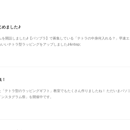
じめました♪
グラムを開設しました♪【パソプラ】で募集している「テトラの中身何入れる？」早速エ
いいテトラ型ラッピングをアップしました♪&nbsp;
集！
た「テトラ型のラッピングギフト」教室でもたくさん作りましたね！ ただいまパソ
インスタグラム祭」を開催中です。