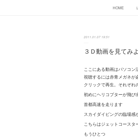
HOME
2011.01.07 19:51
３Ｄ動画を見てみ
ここにある動画はパソコン
視聴するには赤青メガネが
クリックで再生。それぞれ
初めにヘリコプターが飛び
首都高速を走ります
スカイダイビングの臨場感
こちらはジェットコースタ
もうひとつ