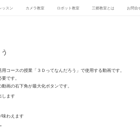
レッスン
カメラ教室
ロボット教室
三郷教室とは
お問合
よう
活用コースの授業「３Ｄってなんだろう」で使用する動画です。
必要です。
の動画の右下角が最大化ボタンです。
出します
が味わえます
ー