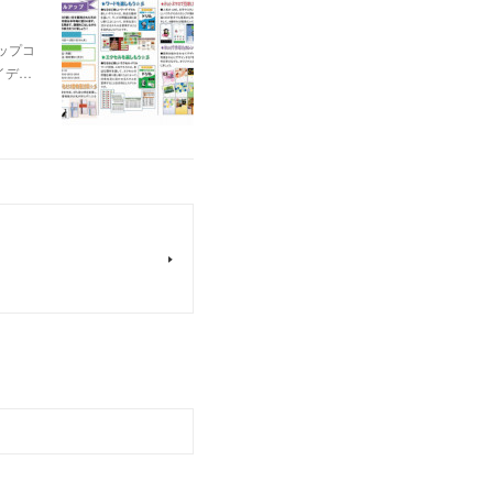
ップコ
イデ…