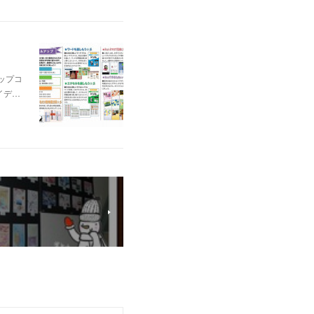
ップコ
イデ…