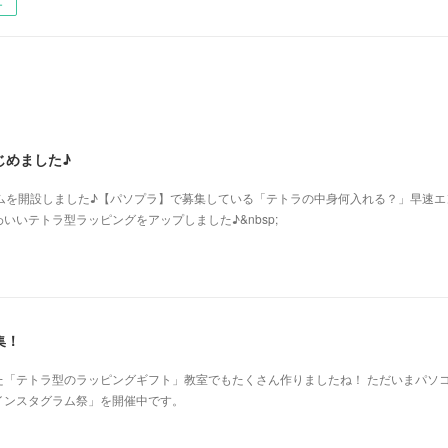
ー
じめました♪
グラムを開設しました♪【パソプラ】で募集している「テトラの中身何入れる？」早速エ
いいテトラ型ラッピングをアップしました♪&nbsp;
集！
た「テトラ型のラッピングギフト」教室でもたくさん作りましたね！ ただいまパソ
インスタグラム祭」を開催中です。