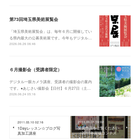
第73回埼玉県美術展覧会
「埼玉県美術展覧会」は、毎年６月に開催してい
る県内最大の公募美術展です。今年もデジタル…
2026.06.26 06:46
６月撮影会（受講者限定）
デジタル一眼カメラ講座、受講者の撮影会の案内
です。●あじさい撮影会【日付】６月27日（土…
2026.06.24 05:16
2011.03.05 19:02
2011.03.10 02:16
受賞作品をご覧ください
1Dayレッスン☆ブログ写
（2011年賀状コンテス
真加工講座
ト）