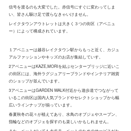
信号を渡るのも大変でした。赤信号にすぐに変わってしま
い、皆さん駆け足で渡らなきゃいけません。
レイクタウンアウトレットは大きく３つの街区（アベニュ
ー）によって構成されています。
１アベニューは越谷レイクタウン駅からもっと近く、カジュ
アルファッションやキッズのお店が集結していす。
2アベニューはKAZE,MORIを結ぶセンターブリッジに近いこ
の街区には、海外ラグジュアリーブランドやインテリア雑貨
のショップが並んでいます。
3アベニューはGARDEN WALK付近から遊歩道でつながって
いるこの街区は国内人気ブランドやセレクトショップから幅
広いラインナップが揃っています。
春夏秋冬の花々が植えてあり、水鳥のオブジェやスープン、
指輪などのオブジェを探すのも楽しいかもしれません。
また、ペットがいても大丈夫。ペットのためのサービスがた