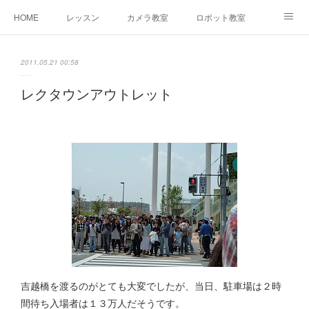
HOME
レッスン
カメラ教室
ロボット教室
三郷教室とは
お問合せ
ブログ
2011.05.21 00:58
レクタウンアウトレット
吉越橋を渡るのがとても大変でしたが、当日、駐車場は２時
間待ち入場者は１３万人だそうです。