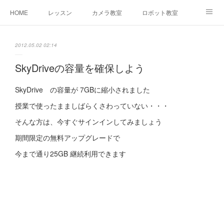
HOME
レッスン
カメラ教室
ロボット教室
三郷教室とは
お問合せ
ブログ
2012.05.02 02:14
SkyDriveの容量を確保しよう
SkyDrive の容量が 7GBに縮小されました
授業で使ったまましばらくさわっていない・・・
そんな方は、今すぐサインインしてみましょう
期間限定の無料アップグレードで
今まで通り25GB 継続利用できます