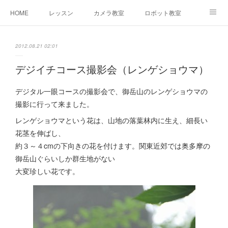
HOME
レッスン
カメラ教室
ロボット教室
三郷教室とは
お問合せ
ブログ
2012.08.21 02:01
デジイチコース撮影会（レンゲショウマ）
デジタル一眼コースの撮影会で、御岳山のレンゲショウマの
撮影に行って来ました。
レンゲショウマという花は、山地の落葉林内に生え、細長い
花茎を伸ばし、
約３～４cmの下向きの花を付けます。関東近郊では奥多摩の
御岳山ぐらいしか群生地がない
大変珍しい花です。