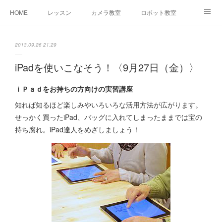
HOME
レッスン
カメラ教室
ロボット教室
三郷教室とは
お問合せ
ブログ
2013.09.26 21:29
iPadを使いこなそう！〈9月27日（金）〉
ｉＰａｄをお持ちの方向けの実習講座
知れば知るほど楽しみやいろいろな活用方法が広がります。
せっかく買ったiPad、バッグに入れてしまったままでは宝の
持ち腐れ。iPad達人をめざしましょう！