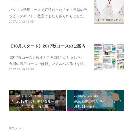
パソコン活用コースで好評だった「テトラ型のラ
ッピングギフト」教室でもたくさん作りました…
2017.10.12 19:40
【10月スタート】2017秋コースのご案内
2017春コースも残すところ2週となりました。
今期の活用コースでは新しいアルバム作りを試…
2017.09.19 18:30
2013.10.04 16:58
2013.09.12 21:56
2013年10月 デジタル一眼
iPadを使いこなそう！〈9
カメラ講座 写真展
月13日（金）〉
0
コメント