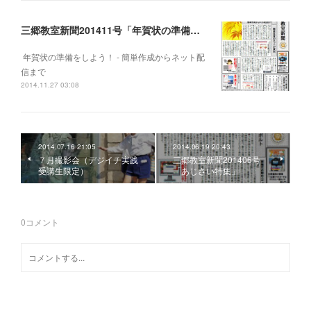
三郷教室新聞201411号「年賀状の準備をしよう！」
年賀状の準備をしよう！ - 簡単作成からネット配
信まで
2014.11.27 03:08
2014.07.16 21:05
2014.06.19 20:43
７月撮影会（デジイチ実践
三郷教室新聞201406号
受講生限定）
「あじさい特集」
0
コメント