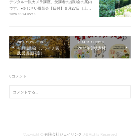
デジタル一眼カメラ講座、受講者の撮影会の案内
です。●あじさい撮影会【日付】６月27日（土…
2026.06.24 05:16
2014.11.26 20:19
2014.11.17 23:19
12月撮影会（デジイチ実
2015年賀状素材
践 受講生限定）
0
コメント
Copyright © 有限会社ジェイリンク. All Rights Reserved.