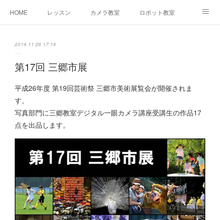
HOME
レッスン
カメラ教室
ロボット教室
三郷教室とは
お問合せ
ブログ
2014.11.26 17:14
第17回 三郷市展
平成26年度 第19回芸術祭 三郷市美術展覧会が開催されま
す。
写真部門に三郷教室デジタル一眼カメラ講座受講生の作品17
点を出品します。