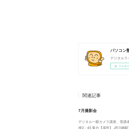
パソコン塾
デジタルラ
フォロ
関連記事
7月撮影会
デジタル一眼カメラ講座、受講者
後3：45 集合【場所】 JR川崎