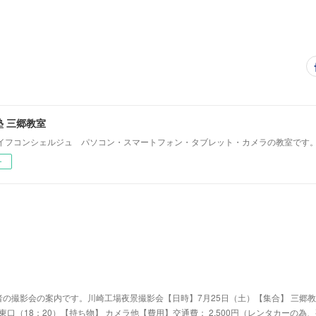
 三郷教室
イフコンシェルジュ パソコン・スマートフォン・タブレット・カメラの教室です
ー
の撮影会の案内です。川崎工場夜景撮影会【日時】7月25日（土）【集合】 三郷教
駅東口（18：20）【持ち物】 カメラ他【費用】交通費： 2,500円（レンタカーの為