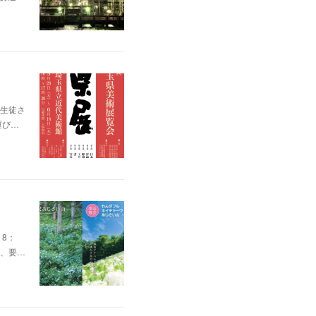
生徒さ
運び…
8：
為、要…