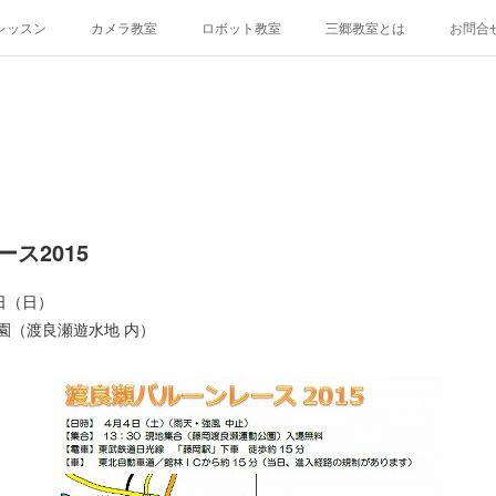
レッスン
カメラ教室
ロボット教室
三郷教室とは
お問合
ス2015
日（日）
園（渡良瀬遊水地 内）