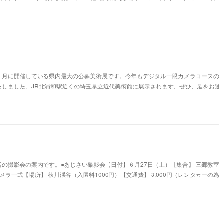
６月に開催している県内最大の公募美術展です。今年もデジタル一眼カメラコースの
たしました。JR北浦和駅近くの埼玉県立近代美術館に展示されます。ぜひ、足をお
の撮影会の案内です。●あじさい撮影会【日付】６月27日（土）【集合】 三郷教室 
カメラ一式【場所】 秋川渓谷（入園料1000円）【交通費】 3,000円（レンタカーの