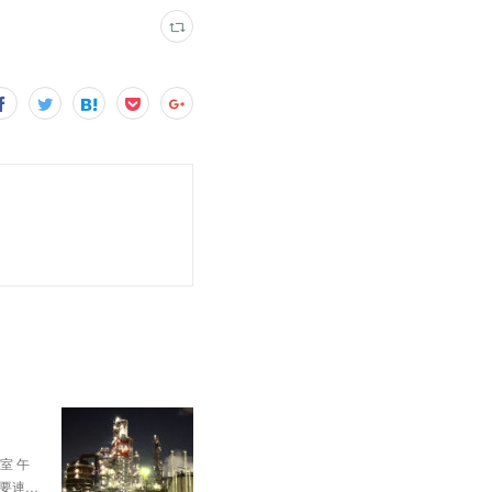
。
室 午
、要連…