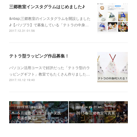
三郷教室インスタグラムはじめました♪
&nbsp;三郷教室のインスタグラムを開設しました
♪【パソプラ】で募集している「テトラの中身…
2017.12.31 01:56
テトラ型ラッピング作品募集！
パソコン活用コースで好評だった「テトラ型のラ
ッピングギフト」教室でもたくさん作りました…
2017.10.12 19:40
2015.05.08 00:48
2015.04.29 21:40
５月撮影会（デジイチ実践
2015春 三郷教室写真展
受講生限定）