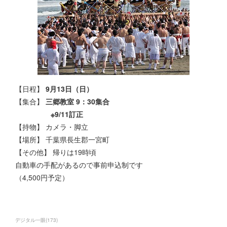
【日程】
9月13日（日）
【集合】
三郷教室 9：30集合
※9/11訂正
【持物】 カメラ・脚立
【場所】
千葉県長生郡一宮町
【その他】 帰りは19時頃
自動車の手配があるので事前申込制です
（4,500円予定）
デジタル一眼
(
173
)