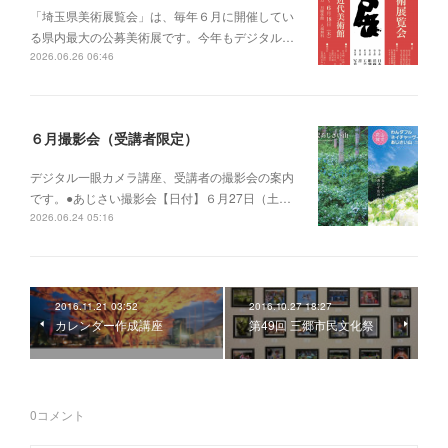
「埼玉県美術展覧会」は、毎年６月に開催してい
る県内最大の公募美術展です。今年もデジタル…
2026.06.26 06:46
６月撮影会（受講者限定）
デジタル一眼カメラ講座、受講者の撮影会の案内
です。●あじさい撮影会【日付】６月27日（土…
2026.06.24 05:16
2016.11.21 03:52
2016.10.27 18:27
カレンダー作成講座
第49回 三郷市民文化祭
0
コメント