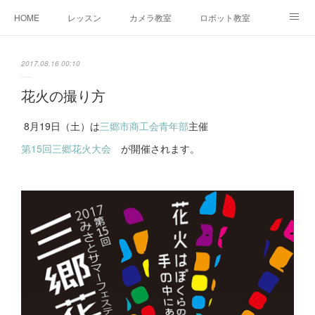
HOME
レッスン
カメラ教室
ロボット教室
三郷教室とは
お問合せ
ブログ
2017.08.16 00:10
花火の撮り方
8月19日（土）は
三郷市商工会青年部
主催
第15回三郷花火大会
が開催されます。