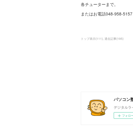
各チューターまで。
またはお電話048-958-515
トップ表示
(
111
)
過去記事
(
195
)
パソコン塾
デジタルラ
フォロ