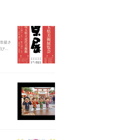
生徒さ
運び…