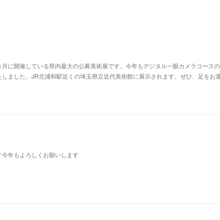
６月に開催している県内最大の公募美術展です。今年もデジタル一眼カメラコースの
たしました。JR北浦和駅近くの埼玉県立近代美術館に展示されます。ぜひ、足をお
す今年もよろしくお願いします