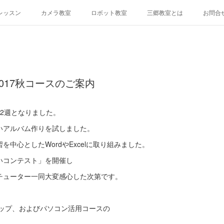
レッスン
カメラ教室
ロボット教室
三郷教室とは
お問合
017秋コースのご案内
ろ2週となりました。
いアルバム作りを試しました。
中心としたWordやExcelに取り組みました。
いコンテスト」を開催し
チューター一同大変感心した次第です。
アップ、およびパソコン活用コースの