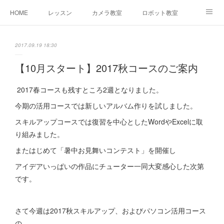
HOME
レッスン
カメラ教室
ロボット教室
三郷教室とは
お問合せ
ブログ
2017.09.19 18:30
【10月スタート】2017秋コースのご案内
2017春コースも残すところ2週となりました。
今期の活用コースでは新しいアルバム作りを試しました。
スキルアップコースでは復習を中心としたWordやExcelに取
り組みました。
またはじめて「暑中お見舞いコンテスト」を開催し
アイデアいっぱいの作品にチューター一同大変感心した次第
です。
さて今週は2017秋スキルアップ、およびパソコン活用コース
の