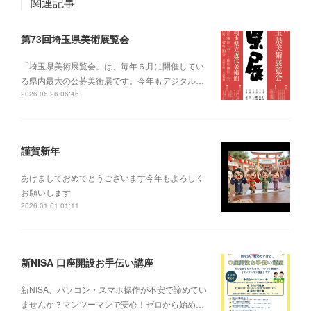
関連記事
第73回埼玉県美術展覧会
「埼玉県美術展覧会」は、毎年６月に開催してい
る県内最大の公募美術展です。今年もデジタル…
2026.06.26 06:46
謹賀新年
あけましておめでとうございます今年もよろしく
お願いします
2026.01.01 01:11
新NISA 口座開設お手伝い講座
新NISA、パソコン・スマホ操作が不安で諦めてい
ませんか？マンツーマンで安心！ゼロから始め…