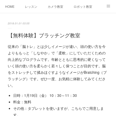
HOME
レッスン
カメラ教室
ロボット教室
三郷教室とは
お問合せ
ブログ
2018.01.01 03:05
【無料体験】ブラッチング教室
従来の「脳トレ」とは少しイメージが違い、頭の使い方を今
よりももっと「しなやか」で「柔軟」にしていただくための
向上的なプログラムです。年齢とともに思考的に硬くなって
いく頭の使い方を柔らかく若々しく保つことが目的です。脳
をストレッチして揉みほぐすようなイメージがBratching（ブ
ラッチング）です。ぜひ一度、お気軽に体験してみてくださ
い。
日時：1月19日（金） 10：30～11：30
料金：無料
その他：タブレットを使いますが、こちらでご用意しま
す。