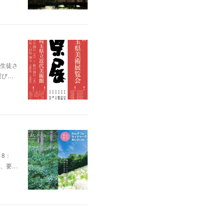
生徒さ
運び…
8：
為、要…