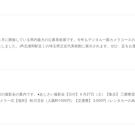
６月に開催している県内最大の公募美術展です。今年もデジタル一眼カメラコースの
たしました。JR北浦和駅近くの埼玉県立近代美術館に展示されます。ぜひ、足をお
の撮影会の案内です。●あじさい撮影会【日付】６月27日（土）【集合】 三郷教室 
カメラ一式【場所】 秋川渓谷（入園料1000円）【交通費】 3,000円（レンタカーの