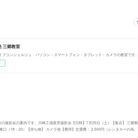
 三郷教室
イフコンシェルジュ パソコン・スマートフォン・タブレット・カメラの教室です
ー
の撮影会の案内です。川崎工場夜景撮影会【日時】7月25日（土）【集合】 三郷教
駅東口（18：20）【持ち物】 カメラ他【費用】交通費： 2,500円（レンタカーの為