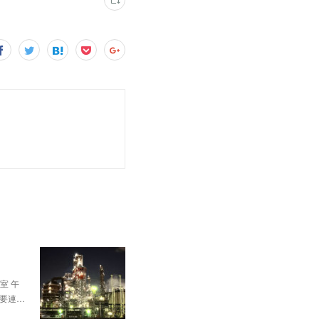
。
室 午
、要連…