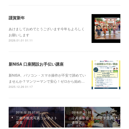
謹賀新年
あけましておめでとうございます今年もよろしく
お願いします
2026.01.01 01:11
新NISA 口座開設お手伝い講座
新NISA、パソコン・スマホ操作が不安で諦めてい
ませんか？マンツーマンで安心！ゼロから始め…
2025.12.26 01:17
2018.02.25 07:00
2018.01.31 02:31
三郷市観光写真コンテスト
２月撮影会（デジイチ受講
受賞
者限定）