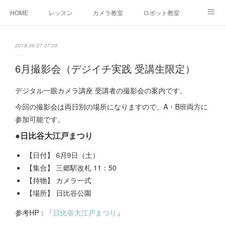
HOME
レッスン
カメラ教室
ロボット教室
三郷教室とは
お問合せ
ブログ
2018.06.07 07:39
6月撮影会（デジイチ実践 受講生限定）
デジタル一眼カメラ講座 受講者の撮影会の案内です。
今回の撮影会は両日別の場所になりますので、A・B班両方に
参加可能です。
●日比谷大江戸まつり
【日付】 6月9日（土）
【集合】 三郷駅改札 11：50
【持物】 カメラ一式
【場所】 日比谷公園
参考HP：「
日比谷大江戸まつり
」