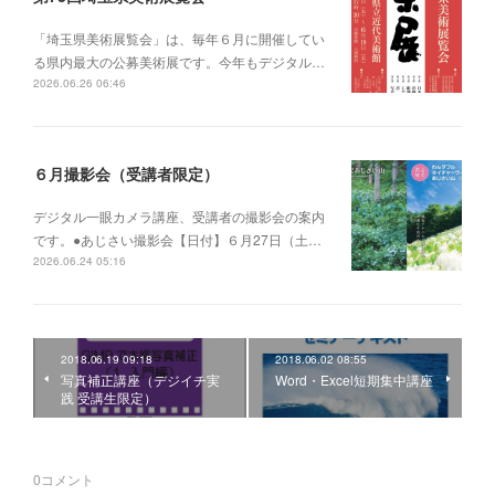
「埼玉県美術展覧会」は、毎年６月に開催してい
る県内最大の公募美術展です。今年もデジタル…
2026.06.26 06:46
６月撮影会（受講者限定）
デジタル一眼カメラ講座、受講者の撮影会の案内
です。●あじさい撮影会【日付】６月27日（土…
2026.06.24 05:16
2018.06.19 09:18
2018.06.02 08:55
写真補正講座（デジイチ実
Word・Excel短期集中講座
践 受講生限定）
0
コメント