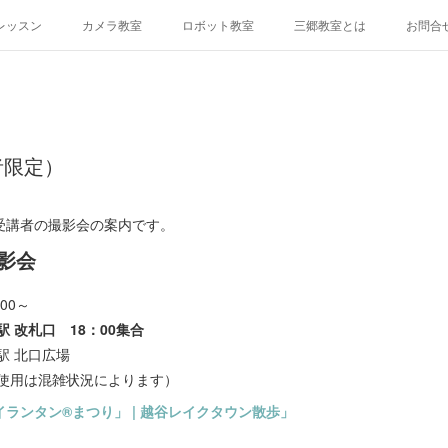
レッスン
カメラ教室
ロボット教室
三郷教室とは
お問合
者限定）
受講者の撮影会の案内です。
影会
00～
 改札口 18：00集合
駅 北口広場
の使用は混雑状況によります）
ランタン®︎まつり」 | 越谷レイクタウン散歩」