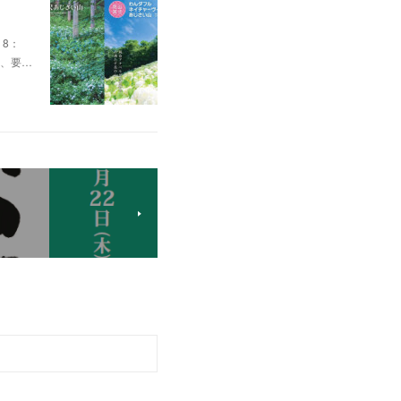
8：
為、要…