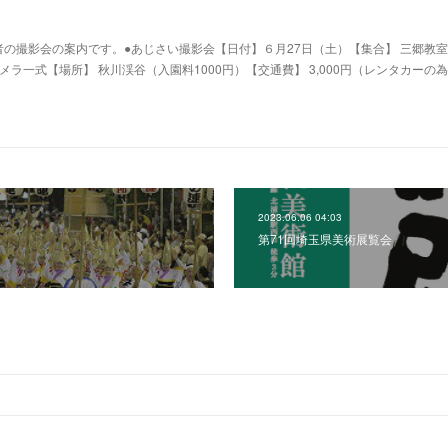
の撮影会の案内です。●あじさい撮影会【日付】６月27日（土）【集合】 三郷教室 
カメラ一式【場所】 秋川渓谷（入園料1000円）【交通費】 3,000円（レンタカーの
2023.06.06 04:03
）
第71回埼玉県美術展覧会