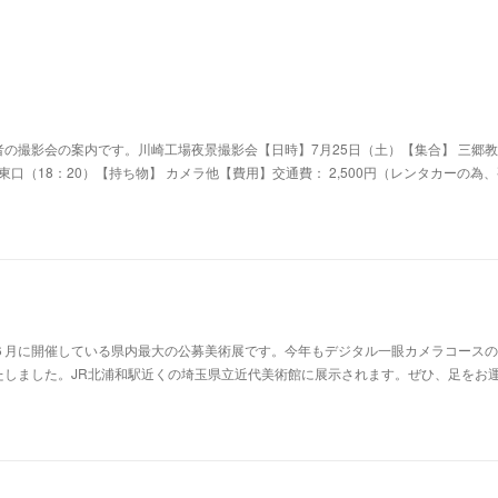
の撮影会の案内です。川崎工場夜景撮影会【日時】7月25日（土）【集合】 三郷教
駅東口（18：20）【持ち物】 カメラ他【費用】交通費： 2,500円（レンタカーの為
６月に開催している県内最大の公募美術展です。今年もデジタル一眼カメラコースの
たしました。JR北浦和駅近くの埼玉県立近代美術館に展示されます。ぜひ、足をお