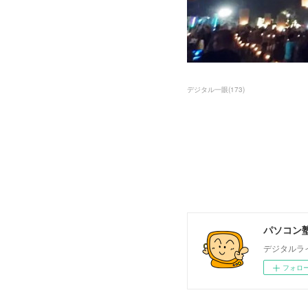
デジタル一眼
(
173
)
パソコン塾
デジタルラ
フォロ