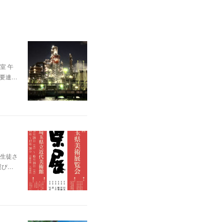
室 午
、要連…
生徒さ
運び…