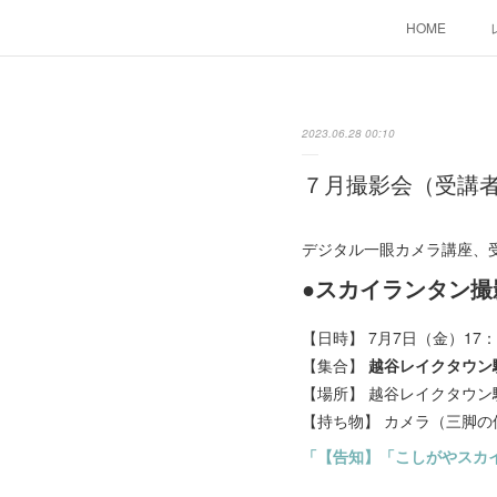
HOME
2023.06.28 00:10
７月撮影会（受講
デジタル一眼カメラ講座、
●スカイランタン撮
【日時】 7月7日（金）17：
【集合】
越谷レイクタウン駅
【場所】 越谷レイクタウン
【持ち物】 カメラ（三脚
「【告知】「こしがやスカイ