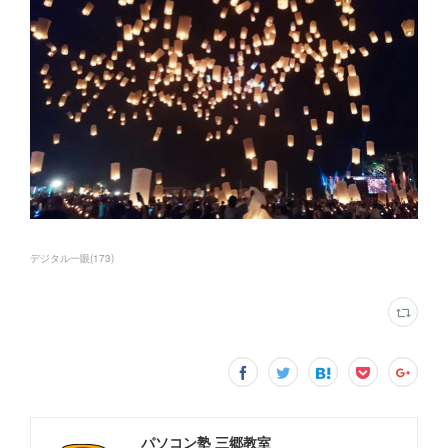
デジタル一眼
(
173
)
パソコン塾 三郷教室