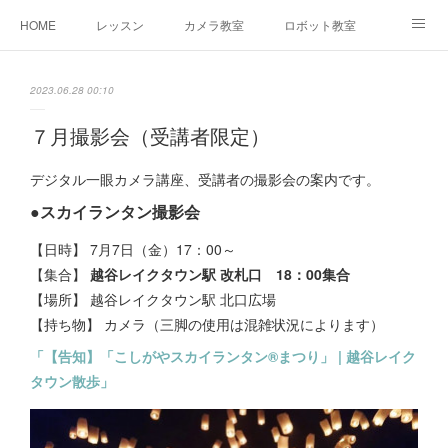
HOME
レッスン
カメラ教室
ロボット教室
三郷教室とは
お問合せ
ブログ
2023.06.28 00:10
７月撮影会（受講者限定）
デジタル一眼カメラ講座、受講者の撮影会の案内です。
●スカイランタン撮影会
【日時】 7月7日（金）17：00～
【集合】
越谷レイクタウン駅 改札口 18：00集合
【場所】 越谷レイクタウン駅 北口広場
【持ち物】 カメラ（三脚の使用は混雑状況によります）
「【告知】「こしがやスカイランタン®︎まつり」 | 越谷レイク
タウン散歩」