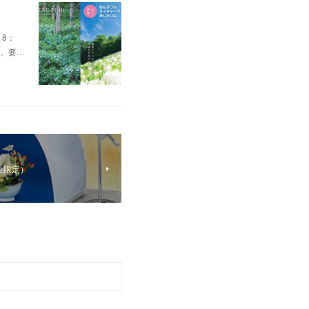
8：
為、要…
生限定）