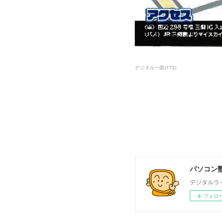
デジタル一眼
(
173
)
パソコン塾
デジタルラ
フォロ