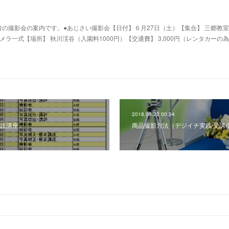
の撮影会の案内です。●あじさい撮影会【日付】６月27日（土）【集合】 三郷教室 
カメラ一式【場所】 秋川渓谷（入園料1000円）【交通費】 3,000円（レンタカーの
2018.08.22 00:54
実践講座」
商品撮影方法（デジイチ実践 受講