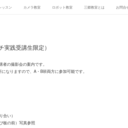
レッスン
カメラ教室
ロボット教室
三郷教室とは
お問合
チ実践受講生限定）
受講者の撮影会の案内です。
所になりますので、A・B班両方に参加可能です。
乗り合い）
の飛び板の前）写真参照