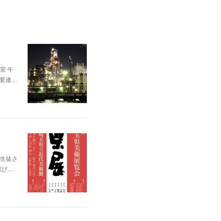
室 午
、要連…
生徒さ
運び…