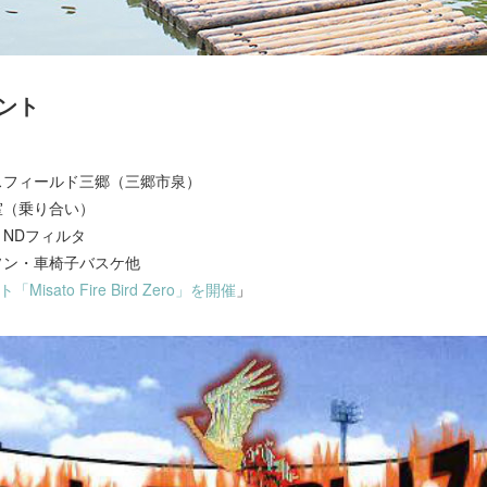
ント
スフィールド三郷（三郷市泉）
教室（乗り合い）
・NDフィルタ
ソン・車椅子バスケ他
sato Fire Bird Zero」を開催
」