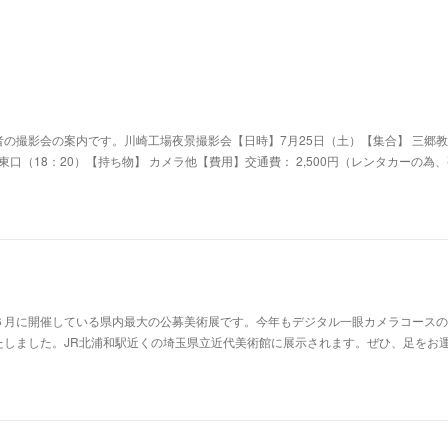
の撮影会の案内です。川崎工場夜景撮影会【日時】7月25日（土）【集合】 三郷教
駅東口（18：20）【持ち物】 カメラ他【費用】交通費： 2,500円（レンタカーの為
６月に開催している県内最大の公募美術展です。今年もデジタル一眼カメラコースの
たしました。JR北浦和駅近くの埼玉県立近代美術館に展示されます。ぜひ、足をお