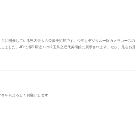
６月に開催している県内最大の公募美術展です。今年もデジタル一眼カメラコースの
たしました。JR北浦和駅近くの埼玉県立近代美術館に展示されます。ぜひ、足をお
す今年もよろしくお願いします