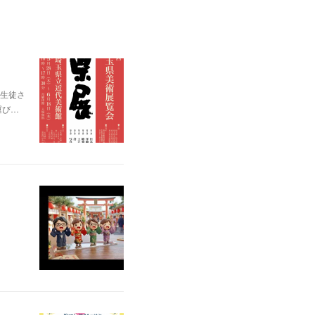
生徒さ
運び…