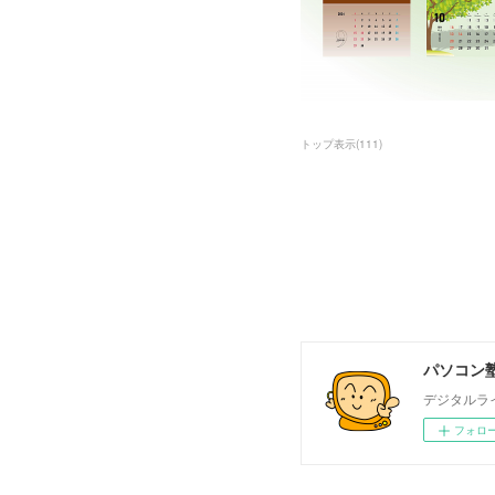
トップ表示
(
111
)
パソコン塾
デジタルラ
フォロ