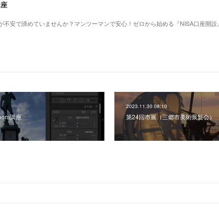
講座
作が不安で諦めていませんか？マンツーマンで安心！ゼロから始める『NISA口座開設
2023.11.30 08:10
troom講座
第24回市展（三郷市美術展覧会）