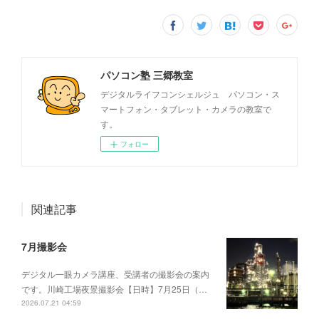
パソコン塾 三郷教室
デジタルライフコンシェルジュ パソコン・ス
マートフォン・タブレット・カメラの教室で
す。
フォロー
関連記事
7月撮影会
デジタル一眼カメラ講座、受講者の撮影会の案内
です。川崎工場夜景撮影会【日時】7月25日（…
2026.07.21 04:59