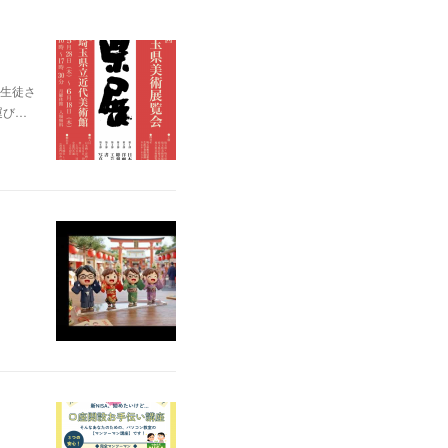
生徒さ
運び…