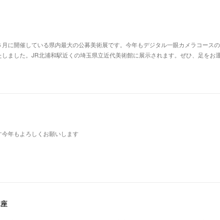
６月に開催している県内最大の公募美術展です。今年もデジタル一眼カメラコースの
たしました。JR北浦和駅近くの埼玉県立近代美術館に展示されます。ぜひ、足をお
す今年もよろしくお願いします
講座