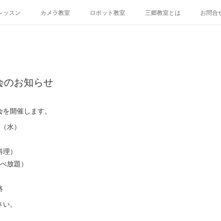
レッスン
カメラ教室
ロボット教室
三郷教室とは
お問合
年会のお知らせ
会を開催します。
日（水）
料理）
食べ放題）
絡
さい。