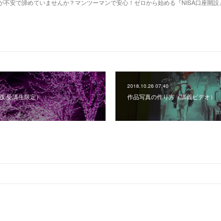
作が不安で諦めていませんか？マンツーマンで安心！ゼロから始める『NISA口座開設
2018.10.26 07:40
践 受講生限定）
作品写真の作り方（講義ビデオ）