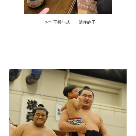
「お年玉授与式」 清住静子