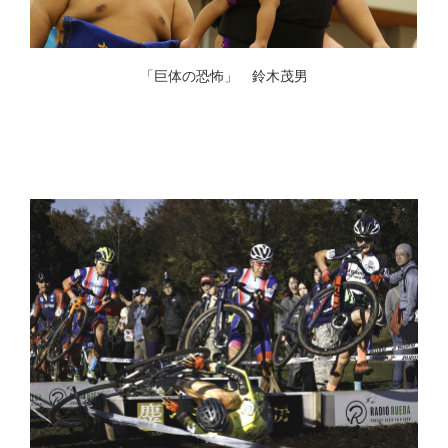
「巨体の恐怖」 鈴木茂男