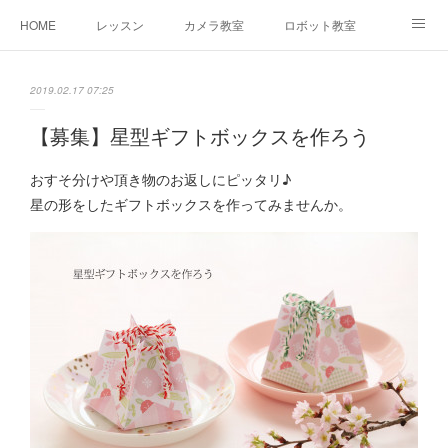
HOME
レッスン
カメラ教室
ロボット教室
三郷教室とは
お問合せ
ブログ
2019.02.17 07:25
【募集】星型ギフトボックスを作ろう
おすそ分けや頂き物のお返しにピッタリ♪
星の形をしたギフトボックスを作ってみませんか。