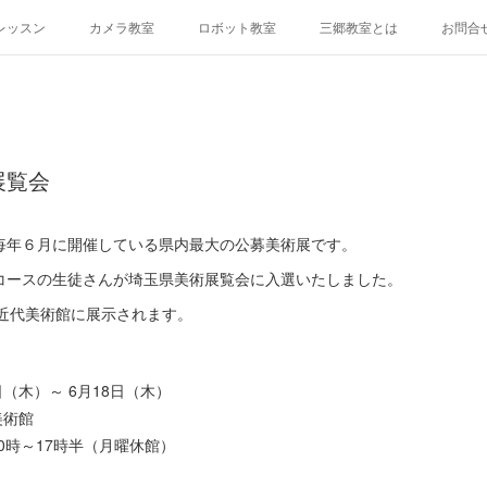
レッスン
カメラ教室
ロボット教室
三郷教室とは
お問合
展覧会
毎年６月に開催している県内最大の公募美術展です。
コースの生徒さんが埼玉県美術展覧会に入選いたしました。
立近代美術館に展示されます。
。
8日（木）～ 6月18日（木）
美術館
0時～17時半（月曜休館）