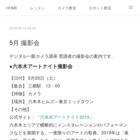
HOME
レッスン
カメラ教室
ロボット教室
三郷教室とは
お問合せ
ブログ
2019.05.14 06:38
5月 撮影会
デジタル一眼カメラ講座 受講者の撮影会の案内です。
●六本木アートナイト撮影会
【日付】 5月25日（土）
【集合】 三郷駅 13：00
【持物】 カメラ
【場所】 六本木ヒルズ～東京ミッドタウン
【その他】
公式サイト：「
六本木アートナイト2019
」
六本木エリアで横断的にインスタレーションやパフォーマン
スなどを展開する、一夜限りのアートの祭典。2019年は「夜