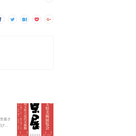
。
生徒さ
運び…