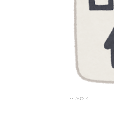
トップ表示
(
111
)