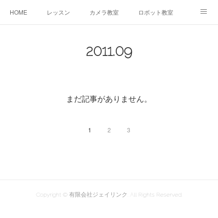
HOME
レッスン
カメラ教室
ロボット教室
三郷教室とは
お問合せ
ブログ
2011
.
09
まだ記事がありません。
1
2
3
Copyright © 有限会社ジェイリンク. All Rights Reserved.