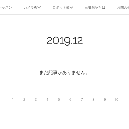
レッスン
カメラ教室
ロボット教室
三郷教室とは
お問合
2019
.
12
まだ記事がありません。
1
2
3
4
5
6
7
8
9
10