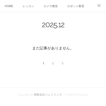
HOME
レッスン
カメラ教室
ロボット教室
三郷教室とは
お問合せ
ブログ
2025
.
12
まだ記事がありません。
1
2
3
Copyright © 有限会社ジェイリンク. All Rights Reserved.