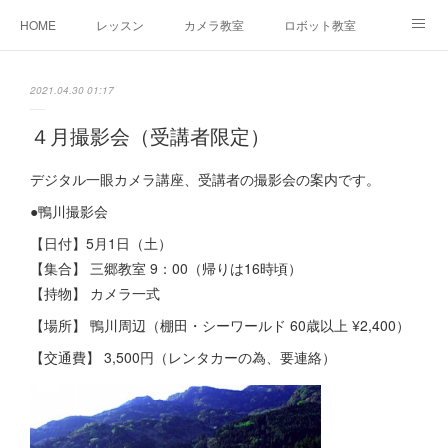
HOME
レッスン
カメラ教室
ロボット教室
三郷教室とは
お問合せ
ブログ
2021.04.30 01:17
４月撮影会（受講者限定）
デジタル一眼カメラ講座、受講者の撮影会の案内です。
●鴨川撮影会
【日付】5月1日（土）
【集合】 三郷教室 9：00（帰りは16時頃）
【持物】 カメラ一式
【場所】 鴨川周辺（棚田・シーワールド 60歳以上 ¥2,400）
【交通費】 3,500円（レンタカーの為、要連絡）