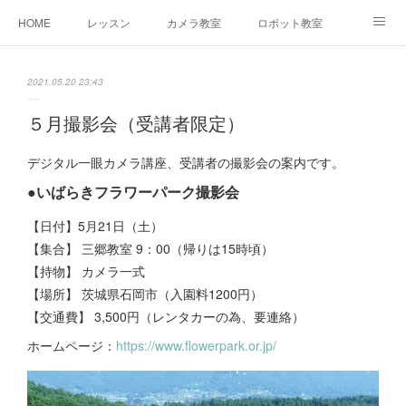
HOME
レッスン
カメラ教室
ロボット教室
三郷教室とは
お問合せ
ブログ
2021.05.20 23:43
５月撮影会（受講者限定）
デジタル一眼カメラ講座、受講者の撮影会の案内です。
●いばらきフラワーパーク撮影会
【日付】5月21日（土）
【集合】 三郷教室 9：00（帰りは15時頃）
【持物】 カメラ一式
【場所】 茨城県石岡市（入園料1200円）
【交通費】 3,500円（レンタカーの為、要連絡）
ホームページ：
https://www.flowerpark.or.jp/