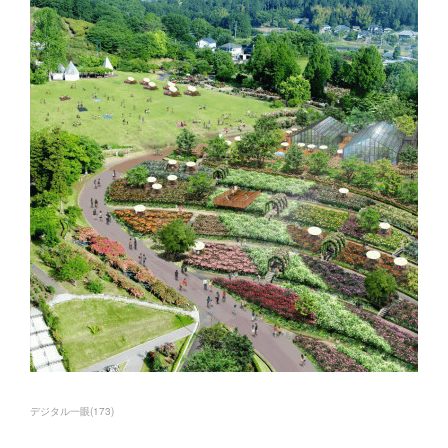
デジタル一眼
(
173
)